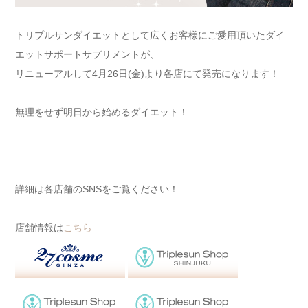
トリプルサンダイエットとして広くお客様にご愛用頂いたダイ
エットサポートサプリメントが、
リニューアルして4月26日(金)より各店にて発売になります！
無理をせず明日から始めるダイエット！
詳細は各店舗のSNSをご覧ください！
店舗情報は
こちら