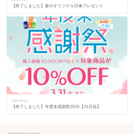
【終了しました】春のオリジナル日傘プレゼント
2026.03.14
【終了しました】年度末感謝祭2026【31日迄】