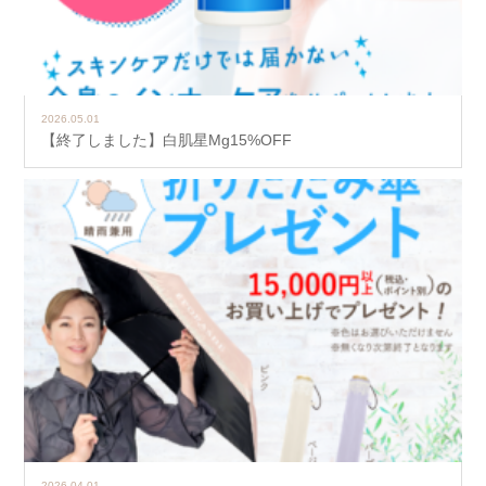
2026.05.01
【終了しました】白肌星Mg15%OFF
2026.04.01