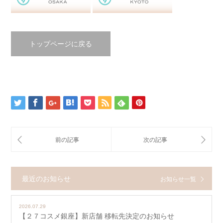
トップページに戻る
最近のお知らせ
お知らせ一覧
2026.07.29
【２７コスメ銀座】新店舗 移転先決定のお知らせ