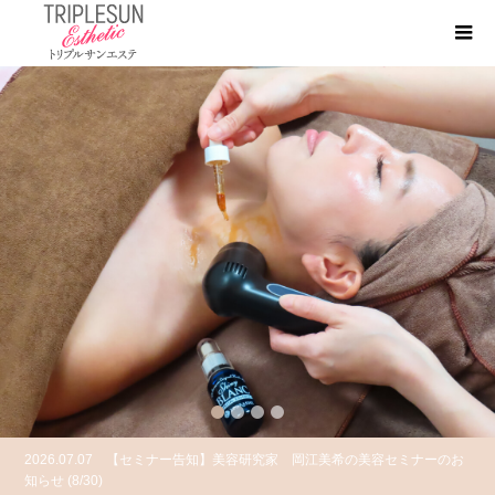
1
2
3
4
2026.07.07
【セミナー告知】美容研究家 岡江美希の美容セミナーのお
知らせ (8/30)