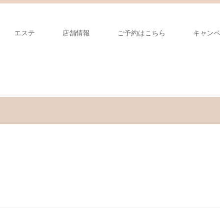
エステ
店舗情報
ご予約はこちら
キャン