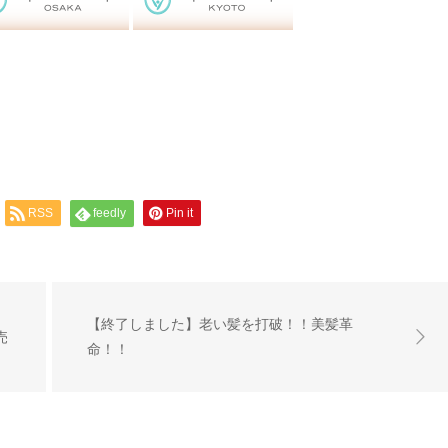
RSS
feedly
Pin it
【終了しました】老い髪を打破！！美髪革
売
命！！