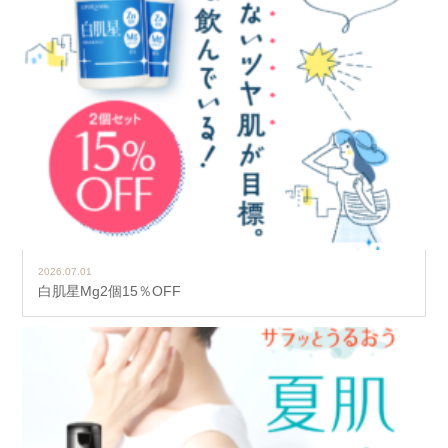
2026.07.01
白肌星Mg2個15％OFF