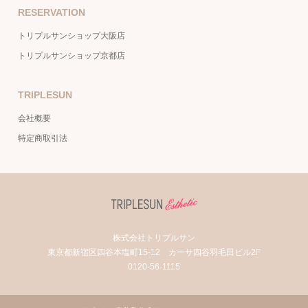
RESERVATION
トリプルサンショップ大阪店
トリプルサンショップ京都店
TRIPLESUN
会社概要
特定商取引法
株式会社トリプルサン
東京都新宿区四谷本塩町15-12 カーサ四谷羽毛田ビル2F
0120-56-1115