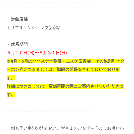
＝＝＝＝＝＝＝＝＝＝＝＝＝＝＝＝＝＝＝＝＝
・対象店舗
トリプルサンショップ新宿店
・休業期間
５月１０日(日)〜５月３１日(日)
※4月・5月のバースデー割引・エステ回数券、その他割引きク
ーポン券につきましては、期限の延長をさせて頂いておりま
す。
詳細につきましては、店舗再開の際にご案内させていただきま
す。
＝＝＝＝＝＝＝＝＝＝＝＝＝＝＝＝＝＝＝＝＝
一刻も早い事態の沈静化と、皆さまのご安全を心よりお祈りい