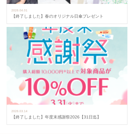
2026.04.01
【終了しました】春のオリジナル日傘プレゼント
2026.03.14
【終了しました】年度末感謝祭2026【31日迄】