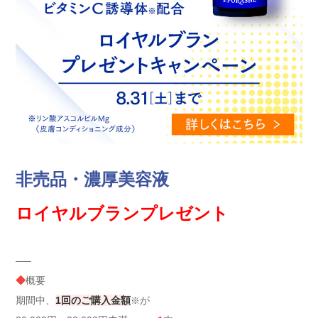
非売品・濃厚美容液
ロイヤルブランプレゼント
—–
◆
概要
期間中、
1回のご購入金額
が
※