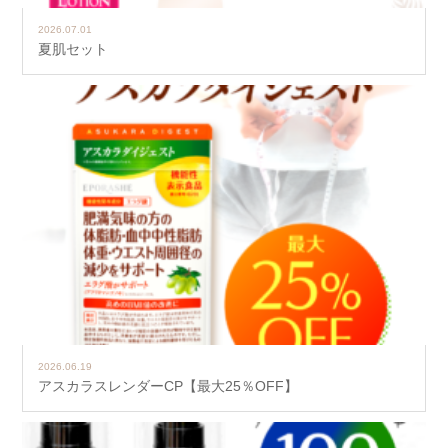
2026.07.01
夏肌セット
2026.06.19
アスカラスレンダーCP【最大25％OFF】