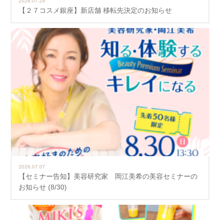
2026.07.29
【２７コスメ銀座】新店舗 移転先決定のお知らせ
2026.07.07
【セミナー告知】美容研究家 岡江美希の美容セミナーの
お知らせ (8/30)