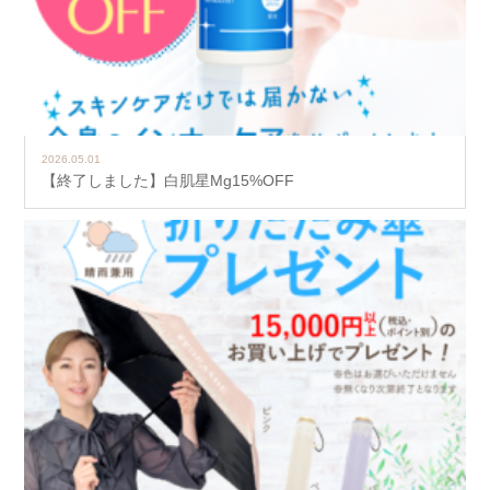
2026.05.01
【終了しました】白肌星Mg15%OFF