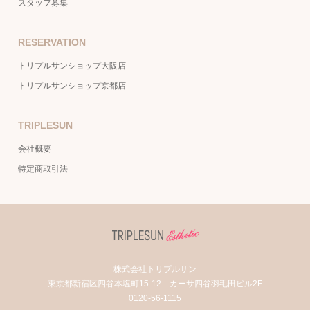
スタッフ募集
RESERVATION
トリプルサンショップ大阪店
トリプルサンショップ京都店
TRIPLESUN
会社概要
特定商取引法
株式会社トリプルサン
東京都新宿区四谷本塩町15-12 カーサ四谷羽毛田ビル2F
0120-56-1115