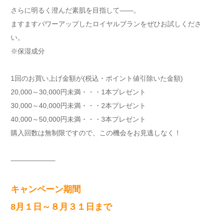
さらに明るく澄んだ素肌を目指して――。
ますますパワーアップしたロイヤルブランをぜひお試しくださ
い。
※保湿成分
1回のお買い上げ金額が(税込・ポイント値引除いた金額)
20,000～30,000円未満・・・1本プレゼント
30,000～40,000円未満・・・2本プレゼント
40,000～50,000円未満・・・3本プレゼント
購入回数は無制限ですので、この機会をお見逃しなく！
——————–
キャンペーン期間
8月１日～８月３１日まで