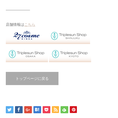
——————–
店舗情報は
こちら
トップページに戻る