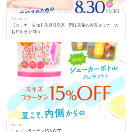
2026.07.07
【セミナー告知】美容研究家 岡江美希の美容セミナーの
お知らせ (8/30)
2026.07.01
ミキズコラーゲン15％OFF