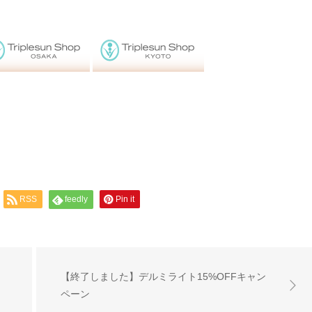
RSS
feedly
Pin it
【終了しました】デルミライト15%OFFキャン
ペーン