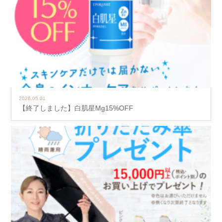
2026.05.01
【終了しました】白肌星Mg15%OFF