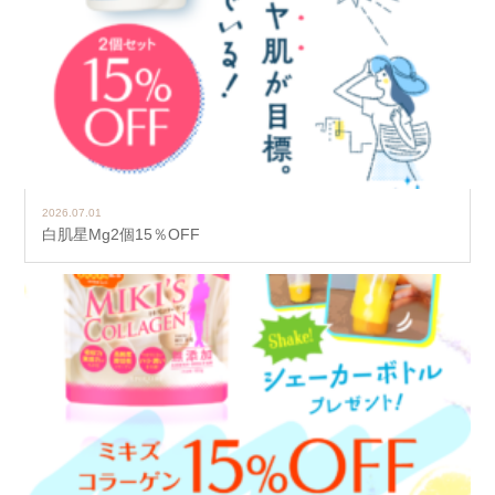
2026.07.01
白肌星Mg2個15％OFF