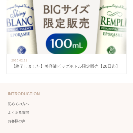
2026.02.21
【終了しました】美容液ビッグボトル限定販売【28日迄】
INTRODUCTION
初めての方へ
よくある質問
お客様の声