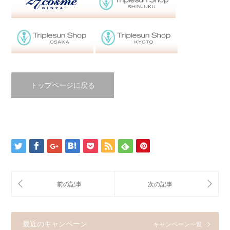
トップページに戻る
最近のキャンペーン
キャンペーン一覧