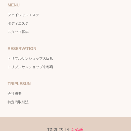
MENU
フェイシャルエステ
ボディエステ
スタッフ募集
RESERVATION
トリプルサンショップ大阪店
トリプルサンショップ京都店
TRIPLESUN
会社概要
特定商取引法