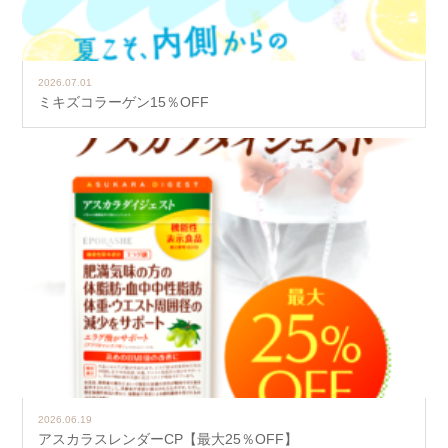
2026.07.01
ミキズコラーゲン15％OFF
2026.06.19
アスカラスレンダーCP【最大25％OFF】