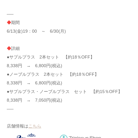
—–
◆
期間
6/13(金)19：00 ～ 6/30(月)
◆
詳細
●サプルプラス 2本セット 【約18％OFF】
8,338円 → 6,800円(税込)
●ノーブルプラス 2本セット 【約18％OFF】
8,338円 → 6,800円(税込)
●サプルプラス・ノーブルプラス セット 【約15％OFF】
8,338円 → 7,050円(税込)
—–
店舗情報は
こちら