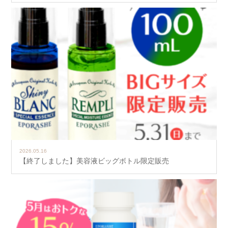
2026.05.16
【終了しました】美容液ビッグボトル限定販売