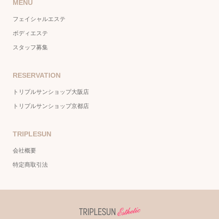
MENU
フェイシャルエステ
ボディエステ
スタッフ募集
RESERVATION
トリプルサンショップ大阪店
トリプルサンショップ京都店
TRIPLESUN
会社概要
特定商取引法