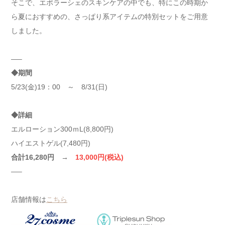
そこで、エポラーシェのスキンケアの中でも、特にこの時期か
ら夏におすすめの、さっぱり系アイテムの特別セットをご用意
しました。
—–
◆期間
5/23(金)19：00 ～ 8/31(日)
◆詳細
エルローション300ｍL(8,800円)
ハイエストゲル(7,480円)
合計16,280円 →
13,000円(税込)
—–
店舗情報は
こちら