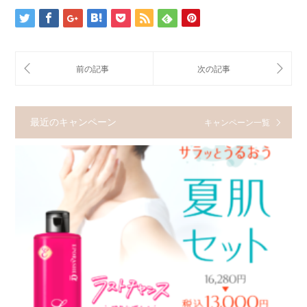
最近のキャンペーン
キャンペーン一覧