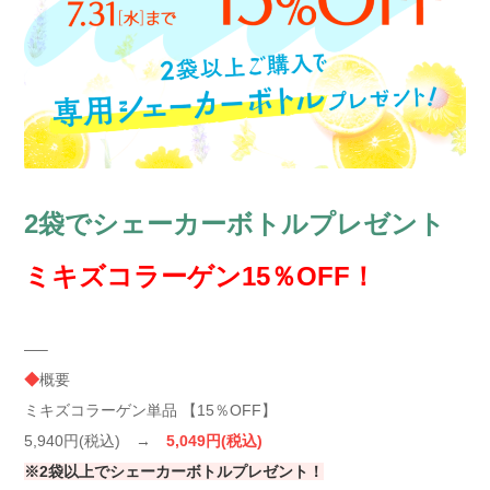
2袋でシェーカーボトルプレゼント
ミキズコラーゲン15％OFF！
—–
◆
概要
ミキズコラーゲン単品 【15％OFF】
5,940円(税込) →
5,049円(税込)
※2袋以上でシェーカーボトルプレゼント！