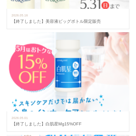
2026.05.16
【終了しました】美容液ビッグボトル限定販売
2026.05.01
【終了しました】白肌星Mg15%OFF