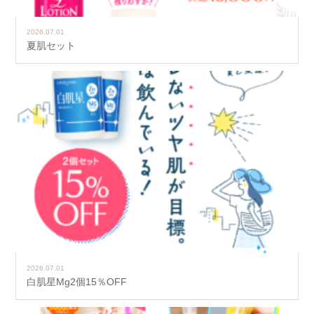
2026.07.01
夏肌セット
2026.07.01
白肌星Mg2個15％OFF