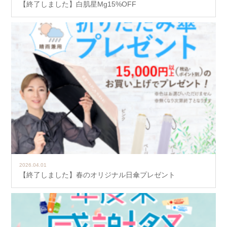
【終了しました】白肌星Mg15%OFF
2026.04.01
【終了しました】春のオリジナル日傘プレゼント