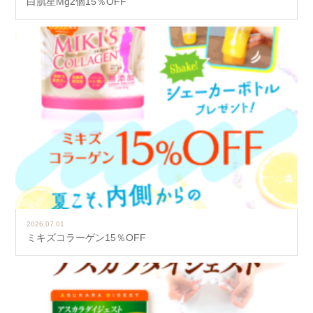
白肌星Mg2個15％OFF
2026.07.01
ミキズコラーゲン15％OFF