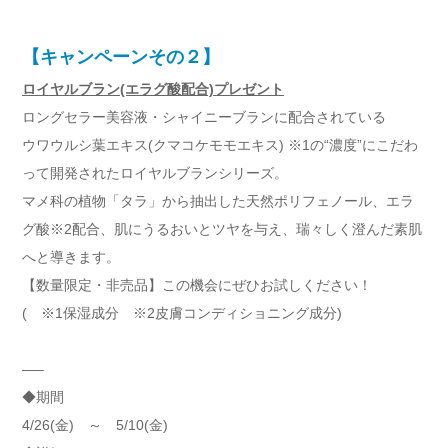
【キャンペーンその２】
ロイヤルブラン(エラグ酸配合)プレゼント
ロングセラー美容液・シャイニーブランに配合されている
ウワウルシ葉エキス(クマコケモモエキス) ※1の“濃度”にこだわ
って開発されたロイヤルブランシリーズ。
マメ科の植物「タラ」から抽出した天然ポリフェノール、エラ
グ酸※2配合、肌にうるおいとツヤを与え、瑞々しく澄んだ素肌
へと導きます。
【数量限定・非売品】この機会にぜひお試しください！
( ※1保湿成分 ※2皮膚コンディショニング成分)
—–
◆期間
4/26(金) ～ 5/10(金)