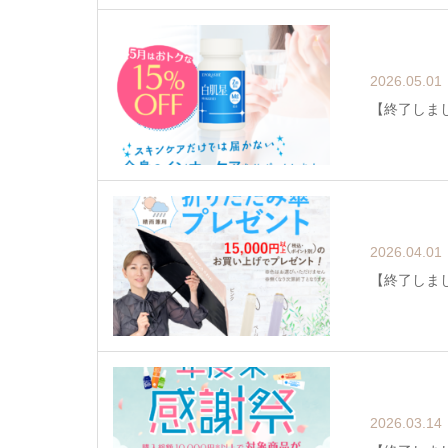
2026.05.01
【終了しまし
2026.04.01
【終了しま
2026.03.14