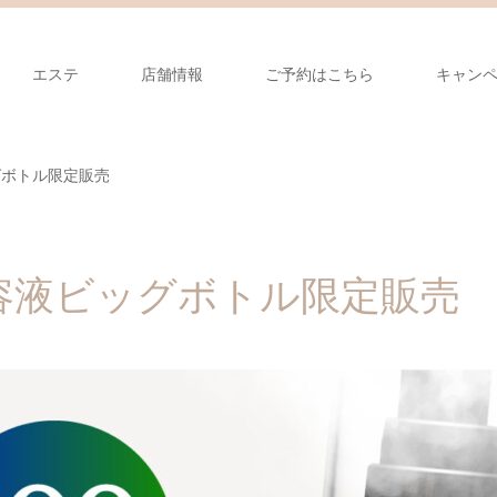
エステ
店舗情報
ご予約はこちら
キャン
グボトル限定販売
容液ビッグボトル限定販売