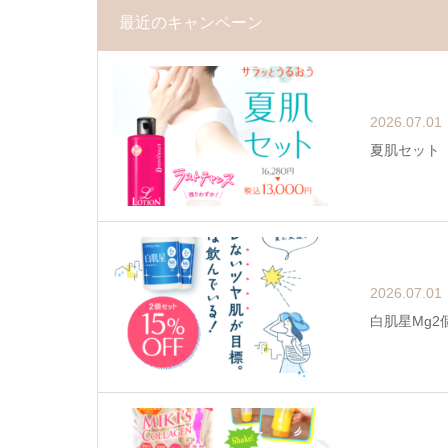
最近のキャンペーン
2026.07.01
夏肌セット
2026.07.01
白肌星Mg2個