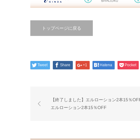
トップページに戻る
Tweet
Share
+1
Hatena
Pocket
【終了しました】エルローション2本15％OF
エルローション2本15％OFF