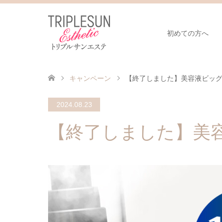
初めての方へ
キャンペーン
【終了しました】美容液ビッ
2024.08.23
【終了しました】美