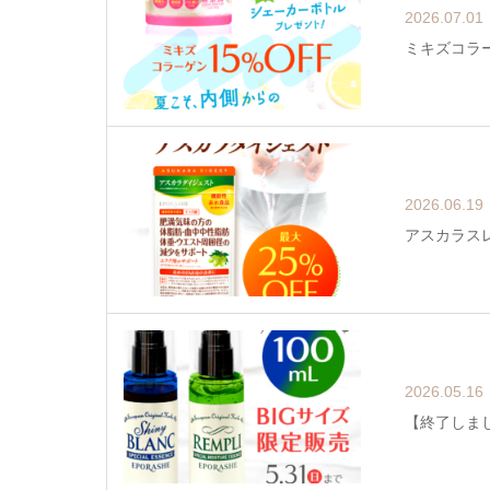
2026.07.01
ミキズコラー
2026.06.19
アスカラスレ
2026.05.16
【終了しま