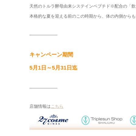
天然のトルラ酵母由来システインペプチド※配合の「飲
本格的な夏を迎える前のこの時期から、体の内側からも
——————–
キャンペーン期間
5月1日～5月31日迄
——————–
店舗情報は
こちら