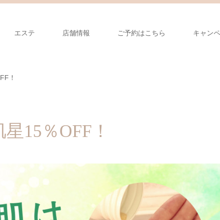
エステ
店舗情報
ご予約はこちら
キャン
FF！
15％OFF！