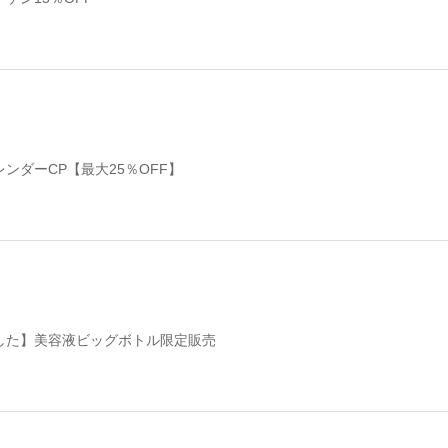
ンダーCP【最大25％OFF】
した】美容液ビッグボトル限定販売