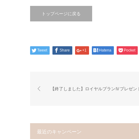
トップページに戻る
Tweet
Share
+1
Hatena
Pocket
【終了しました】ロイヤルブランⅣプレゼン
最近のキャンペーン