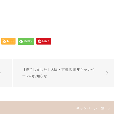
RSS
feedly
Pin it
【終了しました】大阪・京都店 周年キャンペ
ト
ーンのお知らせ
キャンペーン一覧