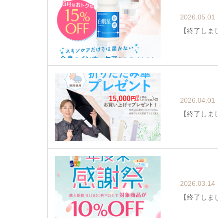
2026.05.01
【終了しまし
2026.04.01
【終了しま
2026.03.14
【終了しまし