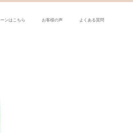
ペーンはこちら
お客様の声
よくある質問