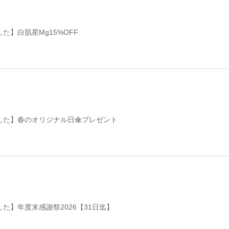
た】白肌星Mg15%OFF
した】春のオリジナル日傘プレゼント
た】年度末感謝祭2026【31日迄】