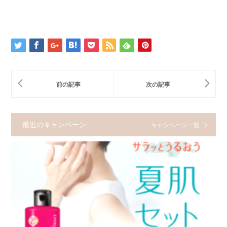
最近のキャンペーン
キャンペーン一覧