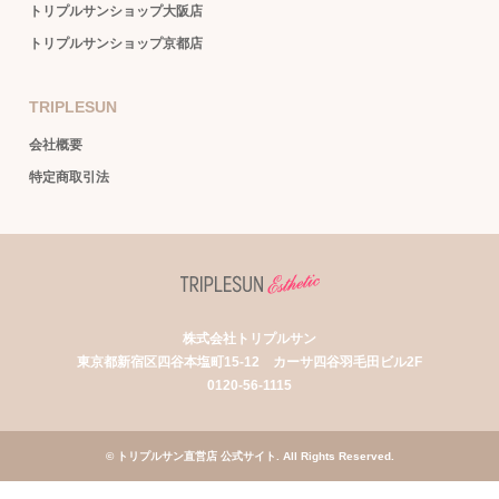
トリプルサンショップ大阪店
トリプルサンショップ京都店
TRIPLESUN
会社概要
特定商取引法
株式会社トリプルサン
東京都新宿区四谷本塩町15-12 カーサ四谷羽毛田ビル2F
0120-56-1115
©
トリプルサン直営店 公式サイト
. All Rights Reserved.