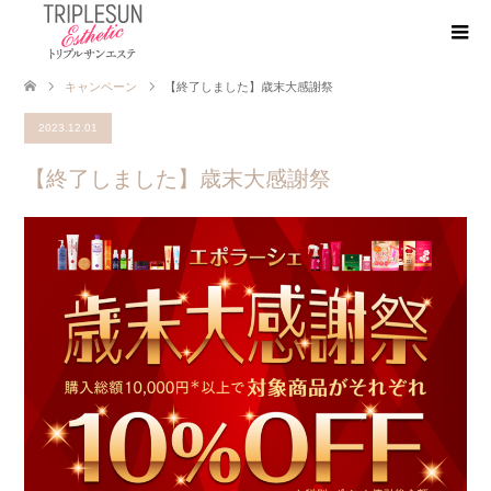
キャンペーン
【終了しました】歳末大感謝祭
2023.12.01
【終了しました】歳末大感謝祭