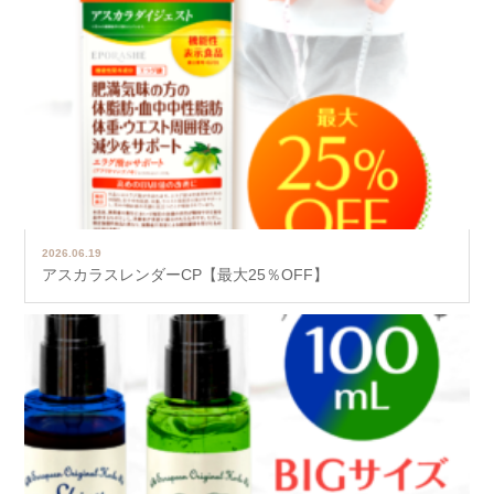
2026.06.19
アスカラスレンダーCP【最大25％OFF】