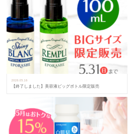
2026.05.16
【終了しました】美容液ビッグボトル限定販売