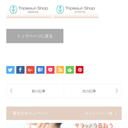
トップページに戻る
最近のキャンペーン
キャンペーン一覧