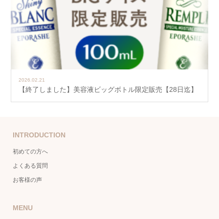
2026.02.21
【終了しました】美容液ビッグボトル限定販売【28日迄】
INTRODUCTION
初めての方へ
よくある質問
お客様の声
MENU