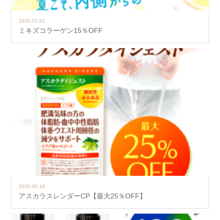
2026.07.01
ミキズコラーゲン15％OFF
2026.06.19
アスカラスレンダーCP【最大25％OFF】