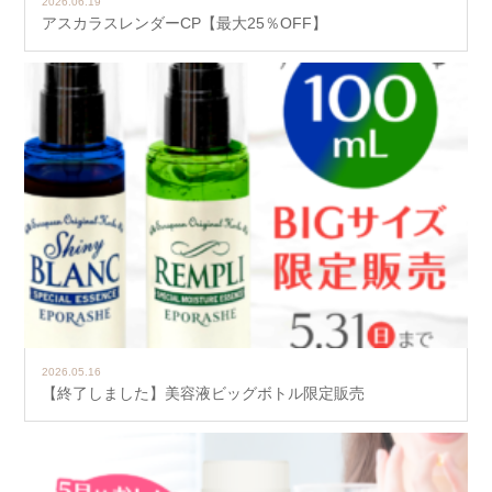
2026.06.19
アスカラスレンダーCP【最大25％OFF】
2026.05.16
【終了しました】美容液ビッグボトル限定販売