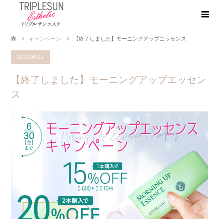
キャンペーン
【終了しました】モーニングアップエッセンス
2023.06.01
【終了しました】モーニングアップエッセン
ス