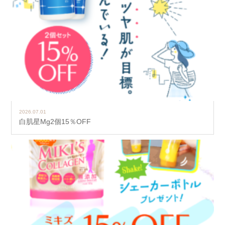
2026.07.01
白肌星Mg2個15％OFF