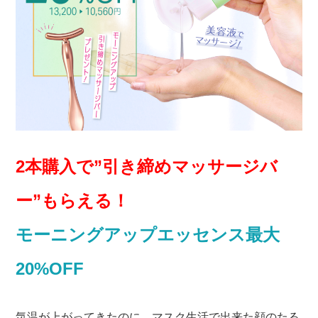
2本購入で”引き締めマッサージバ
ー”もらえる！
モーニングアップエッセンス最大
20%OFF
気温が上がってきたのに、マスク生活で出来た顔のたる