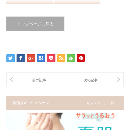
トップページに戻る
最近のキャンペーン
キャンペーン一覧