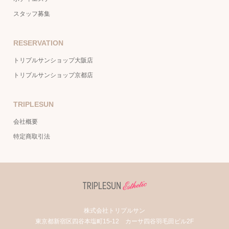
スタッフ募集
RESERVATION
トリプルサンショップ大阪店
トリプルサンショップ京都店
TRIPLESUN
会社概要
特定商取引法
株式会社トリプルサン
東京都新宿区四谷本塩町15-12 カーサ四谷羽毛田ビル2F