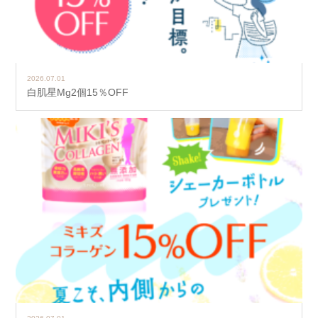
2026.07.01
白肌星Mg2個15％OFF