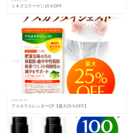
2026.07.01
ミキズコラーゲン15％OFF
2026.06.19
アスカラスレンダーCP【最大25％OFF】