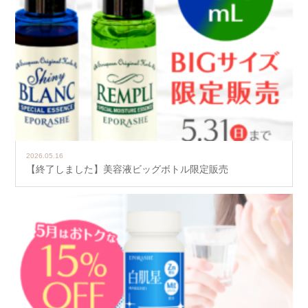
2026.05.16
【終了しました】美容液ビッグボトル限定販売