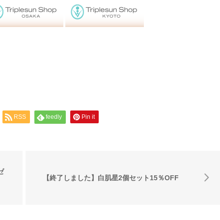
RSS
feedly
Pin it
ゼ
【終了しました】白肌星2個セット15％OFF