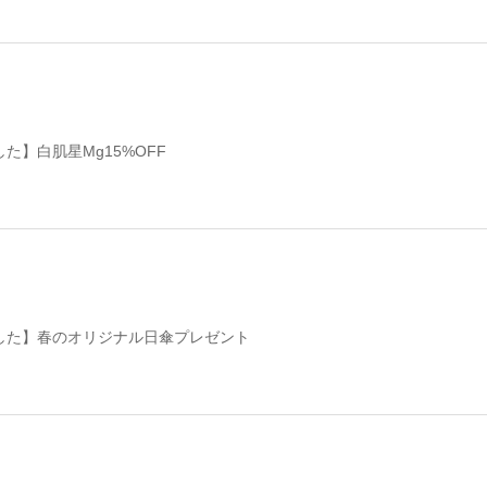
た】白肌星Mg15%OFF
した】春のオリジナル日傘プレゼント